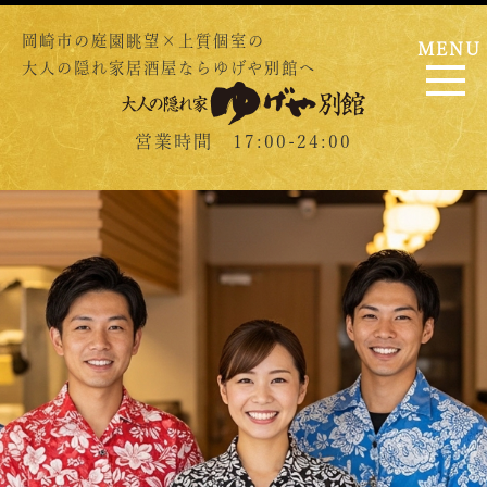
岡崎市の庭園眺望×上質個室の
MENU
大人の隠れ家居酒屋ならゆげや別館へ
営業時間 17:00-24:00