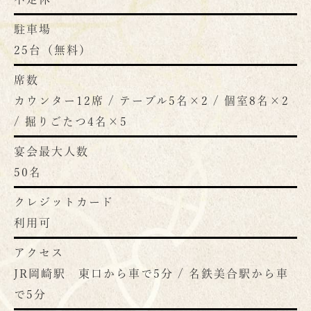
駐車場
25台（無料）
席数
カウンター12席 / テーブル5名×2 / 個室8名×2
/ 掘りごたつ4名×5
宴会最大人数
50名
クレジットカード
利用可
アクセス
JR岡崎駅 東口から車で5分 / 名鉄美合駅から車
で5分