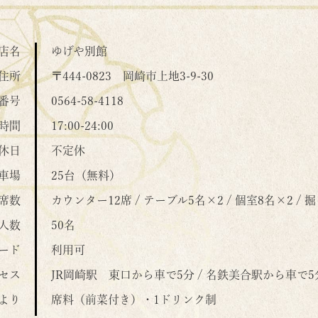
店名
ゆげや別館
住所
〒444-0823
岡崎市上地3-9-30
番号
0564-58-4118
時間
17:00-24:00
休日
不定休
車場
25台（無料）
席数
カウンター12席 / テーブル5名×2 / 個室8名×2 /
人数
50名
ード
利用可
セス
JR岡崎駅 東口から車で5分 / 名鉄美合駅から車で5
より
席料（前菜付き）・1ドリンク制