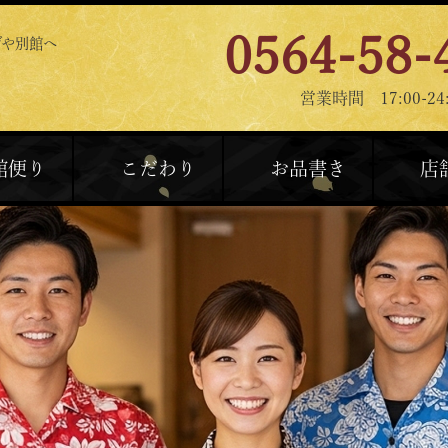
0564-58-
げや別館へ
営業時間 17:00-24:
館便り
こだわり
お品書き
店