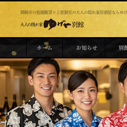
岡崎市の庭園眺望×上質個室の
大人の隠れ家居酒屋ならゆ
ホーム
お知らせ
別