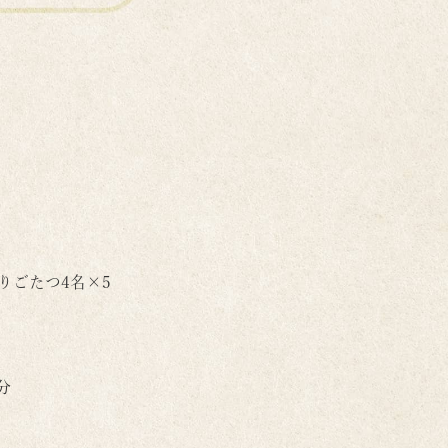
 掘りごたつ4名×5
分