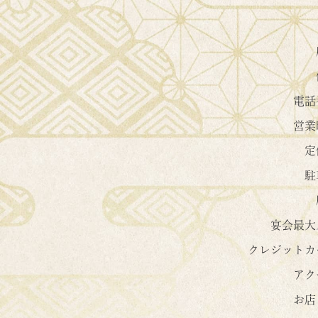
電話
営業
定
駐
宴会最大
クレジットカ
アク
お店