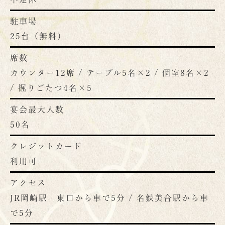
駐車場
25台（無料）
席数
カウンター12席 / テーブル5名×2 / 個室8名×2
/ 掘りごたつ4名×5
宴会最大人数
50名
クレジットカード
利用可
アクセス
JR岡崎駅 東口から車で5分 / 名鉄美合駅から車
で5分