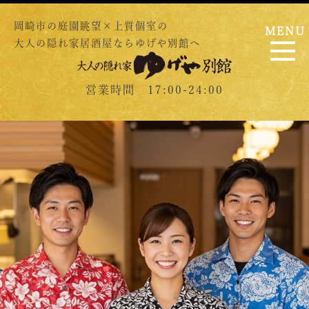
岡崎市の庭園眺望×上質個室の
MENU
大人の隠れ家居酒屋ならゆげや別館へ
営業時間 17:00-24:00