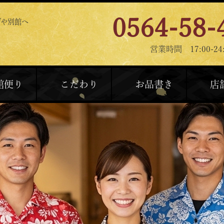
0564-58-
げや別館へ
営業時間 17:00-24:
館便り
こだわり
お品書き
店