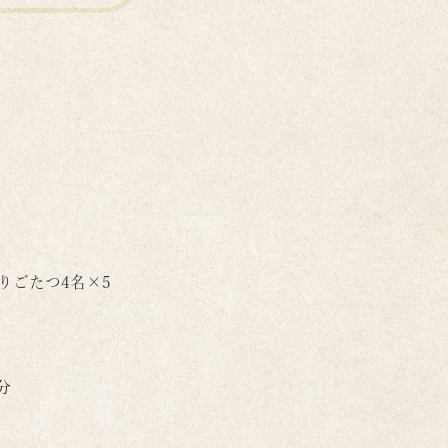
 掘りごたつ4名×5
分