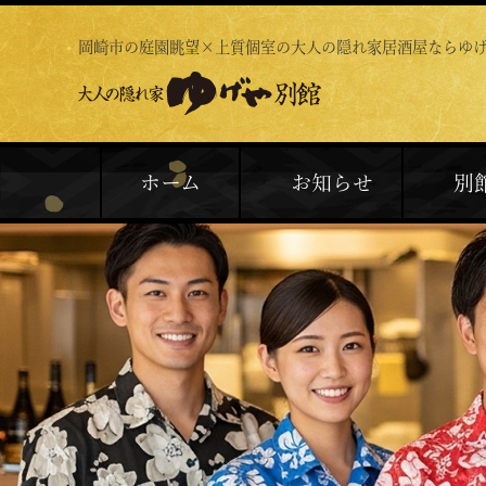
岡崎市の庭園眺望×上質個室の
大人の隠れ家居酒屋ならゆ
ホーム
お知らせ
別