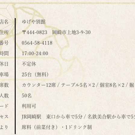
店名
ゆげや別館
住所
〒444-0823
岡崎市上地3-9-30
番号
0564-58-4118
時間
17:00-24:00
休日
不定休
車場
25台（無料）
席数
カウンター12席 / テーブル5名×2 / 個室8名×2 /
人数
50名
ード
利用可
セス
JR岡崎駅 東口から車で5分 / 名鉄美合駅から車で5
より
席料（前菜付き）・1ドリンク制