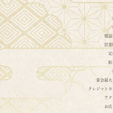
電話
営業
定
駐
宴会最大
クレジットカ
アク
お店