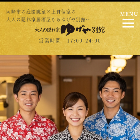
岡崎市の庭園眺望×上質個室の
MENU
大人の隠れ家居酒屋ならゆげや別館へ
営業時間 17:00-24:00