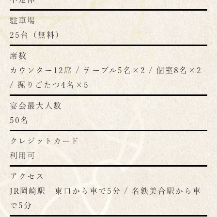
駐車場
25台（無料）
席数
カウンター12席 / テーブル5名×2 / 個室8名×2
/ 掘りごたつ4名×5
宴会最大人数
50名
クレジットカード
利用可
アクセス
JR岡崎駅 東口から車で5分 / 名鉄美合駅から車
で5分