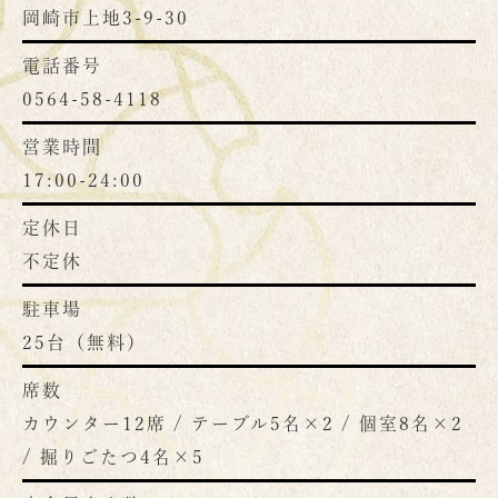
岡崎市上地3-9-30
電話番号
0564-58-4118
営業時間
17:00-24:00
定休日
不定休
駐車場
25台（無料）
席数
カウンター12席 / テーブル5名×2 / 個室8名×2
/ 掘りごたつ4名×5