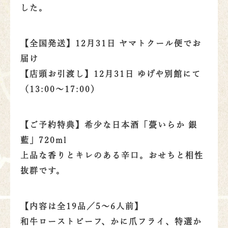
した。
【全国発送】12月31日 ヤマトクール便でお
届け
【店頭お引渡し】12月31日 ゆげや別館にて
（13:00〜17:00）
【ご予約特典】希少な日本酒「甍いらか 銀
藍」720ml
上品な香りとキレのある辛口。おせちと相性
抜群です。
【内容は全19品／5〜6人前】
和牛ローストビーフ、かに爪フライ、特選か