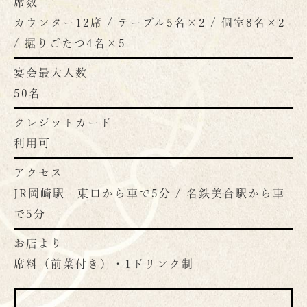
席数
カウンター12席 / テーブル5名×2 / 個室8名×2
/ 掘りごたつ4名×5
宴会最大人数
50名
クレジットカード
利用可
アクセス
JR岡崎駅 東口から車で5分 / 名鉄美合駅から車
で5分
お店より
席料（前菜付き）・1ドリンク制