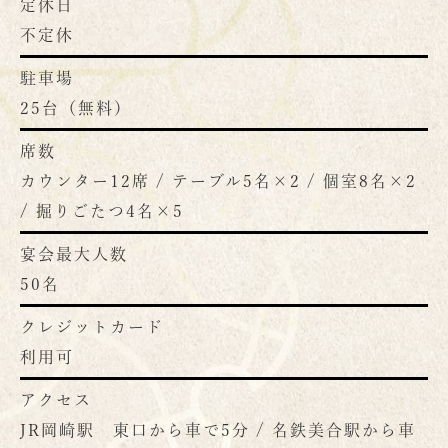
定休日
不定休
駐車場
25台（無料）
席数
カウンター12席 / テーブル5名×2 / 個室8名×2
/ 掘りごたつ4名×5
宴会最大人数
50名
クレジットカード
利用可
アクセス
JR岡崎駅 東口から車で5分 / 名鉄美合駅から車