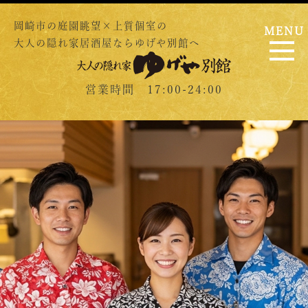
岡崎市の庭園眺望×上質個室の
MENU
大人の隠れ家居酒屋ならゆげや別館へ
営業時間 17:00-24:00