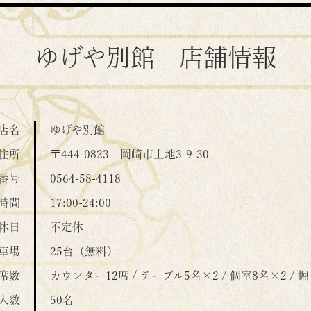
ゆげや別館 店舗情報
店名
ゆげや別館
住所
〒444-0823
岡崎市上地3-9-30
番号
0564-58-4118
時間
17:00-24:00
休日
不定休
車場
25台（無料）
席数
カウンター12席 / テーブル5名×2 / 個室8名×2 /
人数
50名