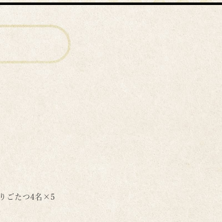
 掘りごたつ4名×5