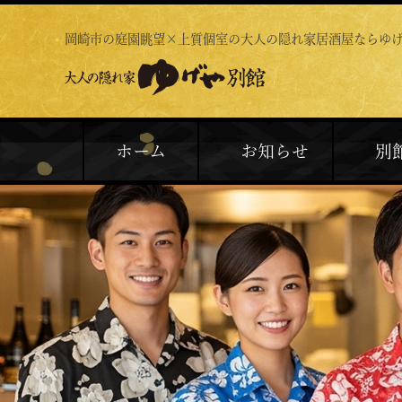
岡崎市の庭園眺望×上質個室の
大人の隠れ家居酒屋ならゆ
ホーム
お知らせ
別