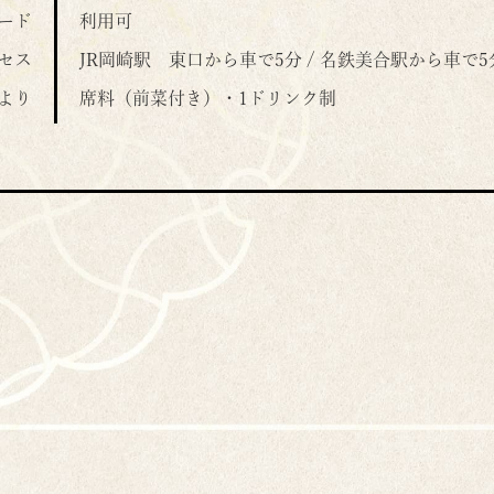
ード
利用可
セス
JR岡崎駅 東口から車で5分 / 名鉄美合駅から車で5
より
席料（前菜付き）・1ドリンク制