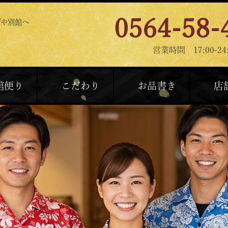
0564-58-
げや別館へ
営業時間 17:00-24:
館便り
こだわり
お品書き
店