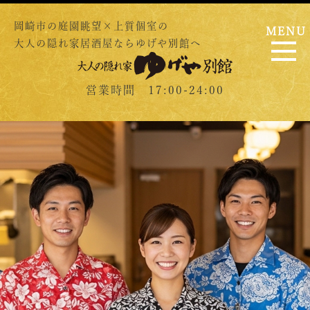
岡崎市の庭園眺望×上質個室の
MENU
大人の隠れ家居酒屋ならゆげや別館へ
営業時間 17:00-24:00