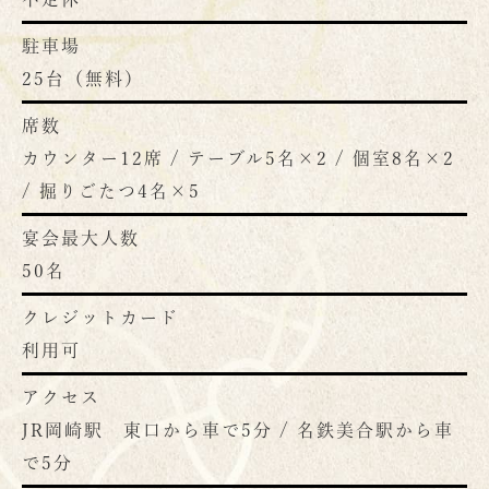
駐車場
25台（無料）
席数
カウンター12席 / テーブル5名×2 / 個室8名×2
/ 掘りごたつ4名×5
宴会最大人数
50名
クレジットカード
利用可
アクセス
JR岡崎駅 東口から車で5分 / 名鉄美合駅から車
で5分