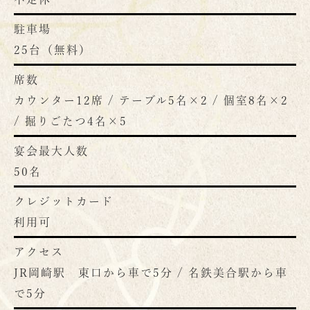
駐車場
25台（無料）
席数
カウンター12席 / テーブル5名×2 / 個室8名×2
/ 掘りごたつ4名×5
宴会最大人数
50名
クレジットカード
利用可
アクセス
JR岡崎駅 東口から車で5分 / 名鉄美合駅から車
で5分