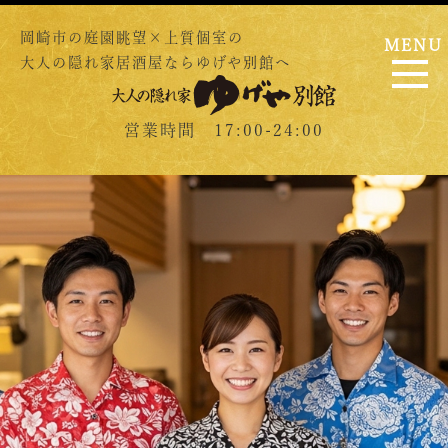
岡崎市の庭園眺望×上質個室の
MENU
大人の隠れ家居酒屋ならゆげや別館へ
営業時間 17:00-24:00