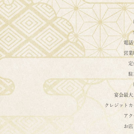
電話
営業
定
駐
宴会最大
クレジットカ
アク
お店