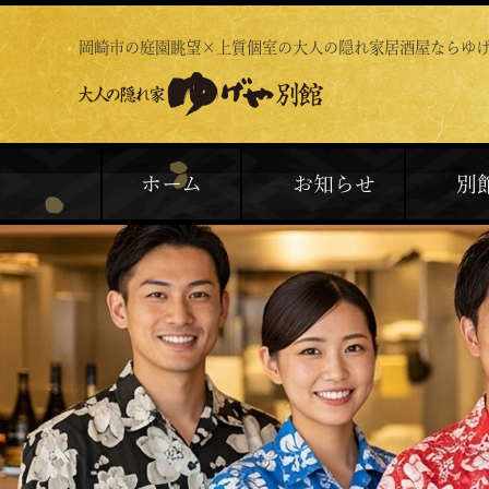
岡崎市の庭園眺望×上質個室の
大人の隠れ家居酒屋ならゆ
ホーム
お知らせ
別