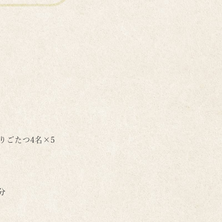
 掘りごたつ4名×5
分