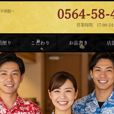
0564-58-
げや別館へ
営業時間 17:00-24:
館便り
こだわり
お品書き
店