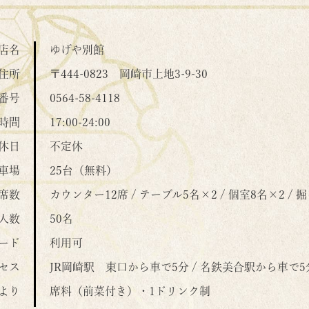
店名
ゆげや別館
住所
〒444-0823
岡崎市上地3-9-30
番号
0564-58-4118
時間
17:00-24:00
休日
不定休
車場
25台（無料）
席数
カウンター12席 / テーブル5名×2 / 個室8名×2 /
人数
50名
ード
利用可
セス
JR岡崎駅 東口から車で5分 / 名鉄美合駅から車で5
より
席料（前菜付き）・1ドリンク制