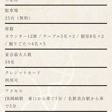
駐車場
25台（無料）
席数
カウンター12席 / テーブル5名×2 / 個室8名×2
/ 掘りごたつ4名×5
宴会最大人数
50名
クレジットカード
利用可
アクセス
JR岡崎駅 東口から車で5分 / 名鉄美合駅から車
で5分