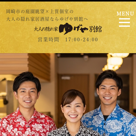
岡崎市の庭園眺望×上質個室の
MENU
大人の隠れ家居酒屋ならゆげや別館へ
営業時間 17:00-24:00