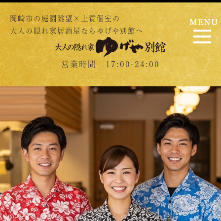
岡崎市の庭園眺望×上質個室の
MENU
大人の隠れ家居酒屋ならゆげや別館へ
営業時間 17:00-24:00