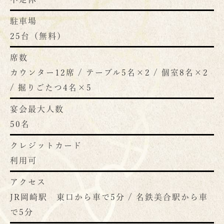
駐車場
25台（無料）
席数
カウンター12席 / テーブル5名×2 / 個室8名×2
/ 掘りごたつ4名×5
宴会最大人数
50名
クレジットカード
利用可
アクセス
JR岡崎駅 東口から車で5分 / 名鉄美合駅から車
で5分