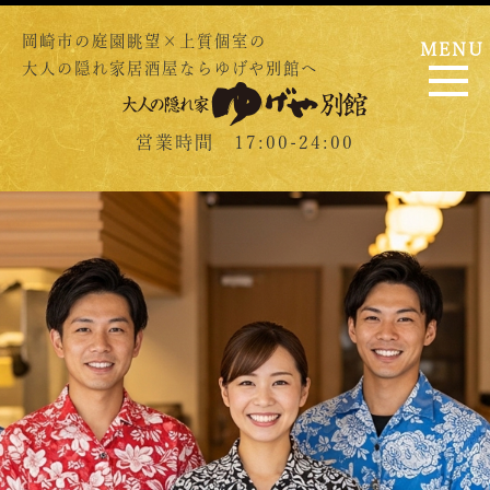
岡崎市の庭園眺望×上質個室の
MENU
大人の隠れ家居酒屋ならゆげや別館へ
営業時間 17:00-24:00