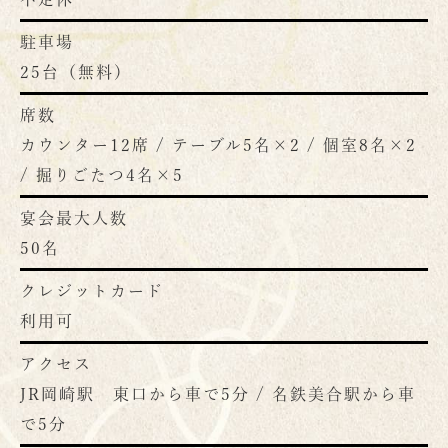
駐車場
25台（無料）
席数
カウンター12席 / テーブル5名×2 / 個室8名×2
/ 掘りごたつ4名×5
宴会最大人数
50名
クレジットカード
利用可
アクセス
JR岡崎駅 東口から車で5分 / 名鉄美合駅から車
で5分