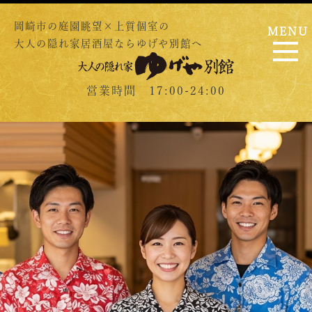
岡崎市の庭園眺望×上質個室の
MENU
大人の隠れ家居酒屋ならゆげや別館へ
営業時間 17:00-24:00