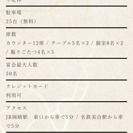
駐車場
25台（無料）
席数
カウンター12席 / テーブル5名×2 / 個室8名×2
/ 掘りごたつ4名×5
宴会最大人数
50名
クレジットカード
利用可
アクセス
JR岡崎駅 東口から車で5分 / 名鉄美合駅から車
で5分