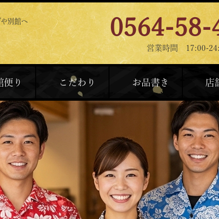
0564-58-
げや別館へ
営業時間 17:00-24:
館便り
こだわり
お品書き
店