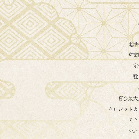
電話
営業
定
駐
宴会最大
クレジットカ
アク
お店