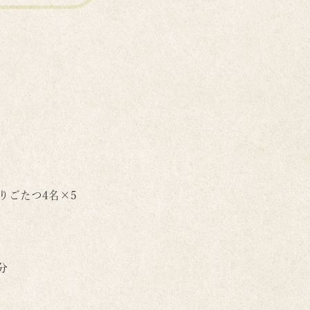
 掘りごたつ4名×5
分