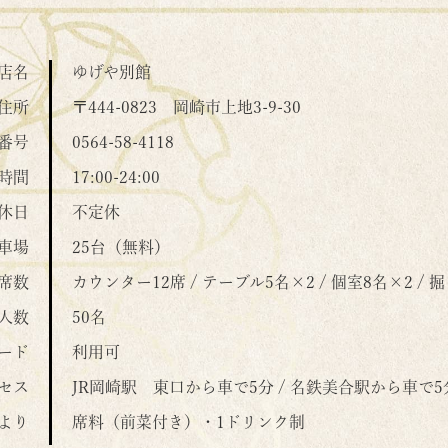
店名
ゆげや別館
住所
〒444-0823
岡崎市上地3-9-30
番号
0564-58-4118
時間
17:00-24:00
休日
不定休
車場
25台（無料）
席数
カウンター12席 / テーブル5名×2 / 個室8名×2 /
人数
50名
ード
利用可
セス
JR岡崎駅 東口から車で5分 / 名鉄美合駅から車で5
より
席料（前菜付き）・1ドリンク制