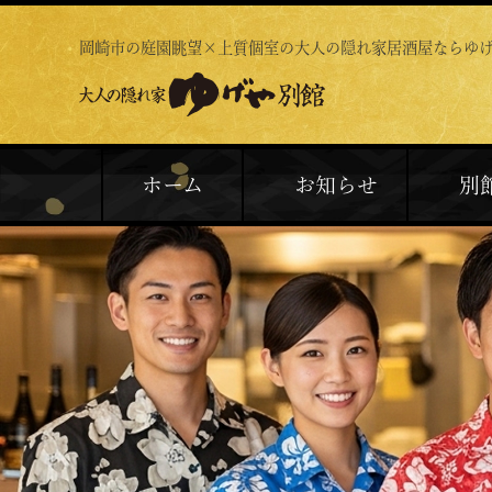
岡崎市の庭園眺望×上質個室の
大人の隠れ家居酒屋ならゆ
ホーム
お知らせ
別