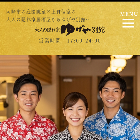
岡崎市の庭園眺望×上質個室の
MENU
大人の隠れ家居酒屋ならゆげや別館へ
営業時間 17:00-24:00