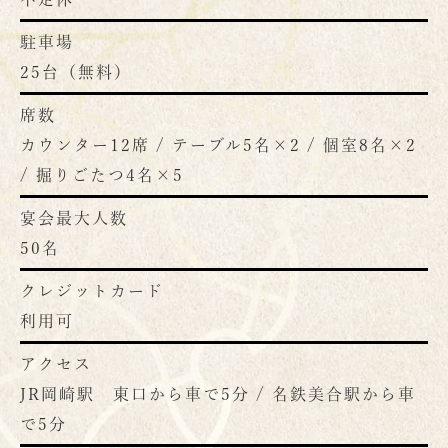
駐車場
25台（無料）
席数
カウンター12席 / テーブル5名×2 / 個室8名×2
/ 掘りごたつ4名×5
宴会最大人数
50名
クレジットカード
利用可
アクセス
JR岡崎駅 東口から車で5分 / 名鉄美合駅から車
で5分