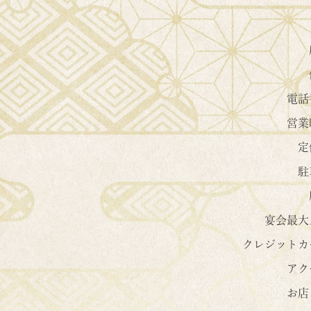
電話
営業
定
駐
宴会最大
クレジットカ
アク
お店