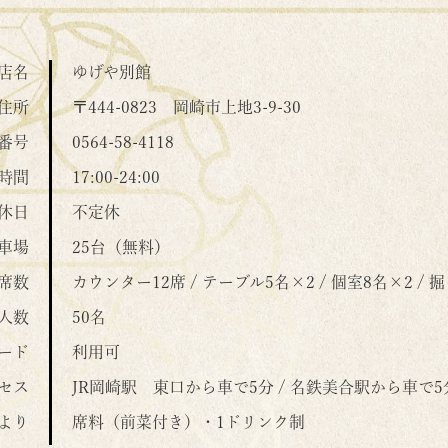
店名
ゆげや別館
住所
〒444-0823
岡崎市上地3-9-30
番号
0564-58-4118
時間
17:00-24:00
休日
不定休
車場
25台（無料）
席数
カウンター12席 / テーブル5名×2 / 個室8名×2 /
人数
50名
ード
利用可
セス
JR岡崎駅 東口から車で5分 / 名鉄美合駅から車で5
より
席料（前菜付き）・1ドリンク制