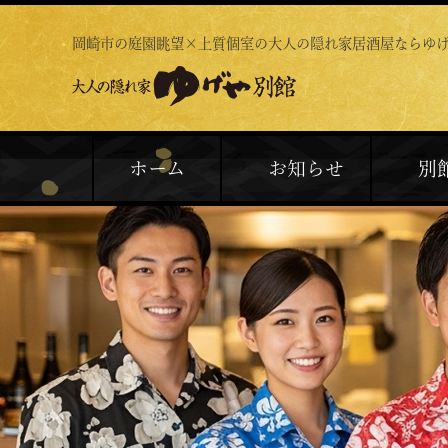
岡崎市の庭園眺望×上質個室の
大人の隠れ家居酒屋ならゆ
ホーム
お知らせ
別