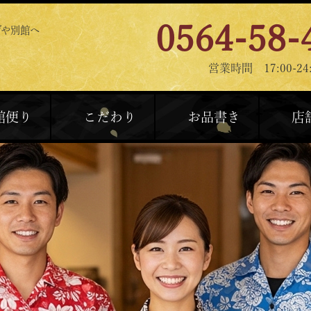
0564-58-
げや別館へ
営業時間 17:00-24:
館便り
こだわり
お品書き
店