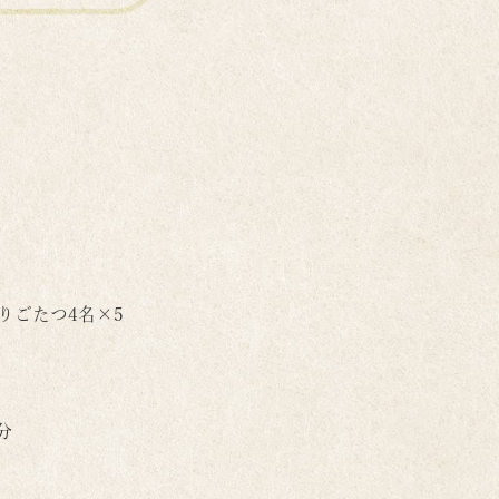
 掘りごたつ4名×5
分